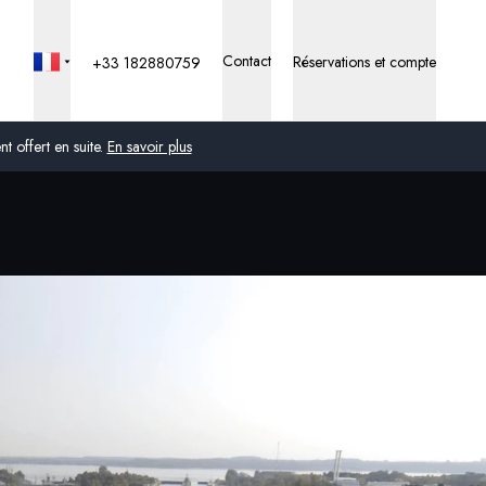
Contact
Réservations et compte
+33 182880759
 offert en suite.
En savoir plus
Global
Australie
Royaume-Uni
États-Unis
Allemagne
Suisse