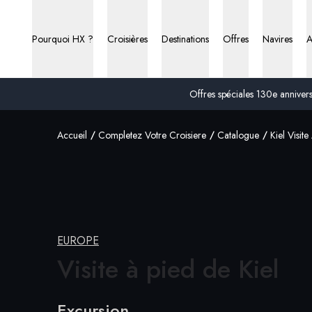
Pourquoi HX ?
Croisières
Destinations
Offres
Navires
A
Offres spéciales 130e anniversa
Accueil
Completez Votre Croisiere
Catalogue
Kiel Visit
EUROPE
Visite à pied de
Kiel
Excursion