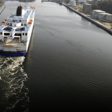
France
Suède
Danemark
Norvège