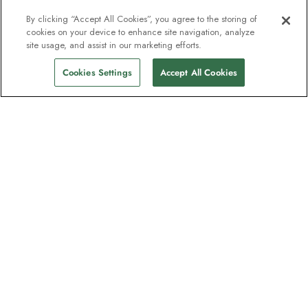
By clicking “Accept All Cookies”, you agree to the storing of
cookies on your device to enhance site navigation, analyze
site usage, and assist in our marketing efforts.
Cookies Settings
Accept All Cookies
La newsletter des explorateurs
Rejoignez un million d'abonnés ! Inscrivez-
vous pour recevoir des guides sur nos
destinations, des offres et participer à des
webinaires en direct avec nos experts en
expéditions