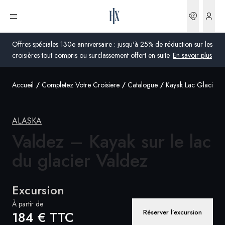
Réserva
Ouvrir le menu
Offres spéciales 130e anniversaire : jusqu'à 25% de réduction sur les
croisières tout compris ou surclassement offert en suite.
En savoir plus
Accueil
Completez Votre Croisiere
Catalogue
Kayak Lac Glacier 
Global
Australie
ALASKA
Royaume-Uni
Valdez – Kayak sur le lac
du
glacier Valdez
États-Unis
Allemagne
Excursion
Suisse
À partir de
Réserver l’excursion
184 € TTC
France
France