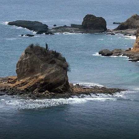
France
Suède
Danemark
Norvège