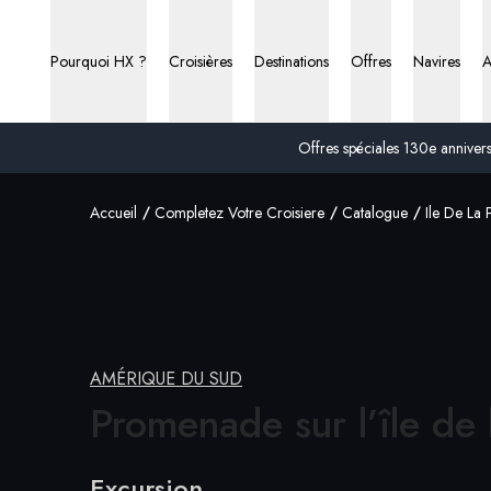
Pourquoi HX ?
Croisières
Destinations
Offres
Navires
A
Offres spéciales 130e anniversa
Accueil
Completez Votre Croisiere
Catalogue
Ile De La 
AMÉRIQUE DU SUD
Promenade sur l’île de 
Excursion