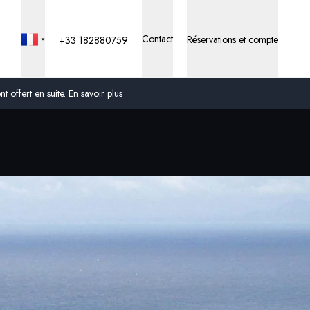
Contact
Réservations et compte
+33 182880759
 offert en suite.
En savoir plus
Global
Australie
Royaume-Uni
États-Unis
Allemagne
Suisse