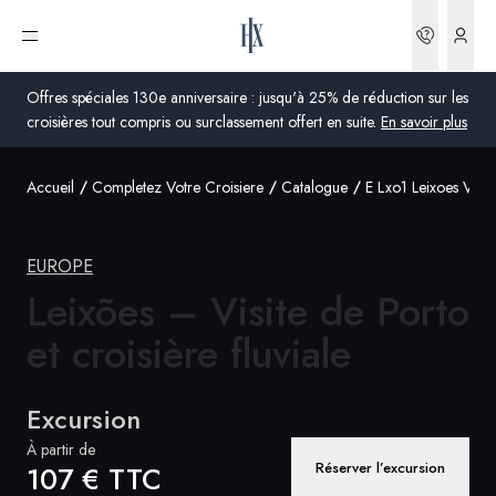
Réserva
Ouvrir le menu
Offres spéciales 130e anniversaire : jusqu'à 25% de réduction sur les
croisières tout compris ou surclassement offert en suite.
En savoir plus
Accueil
Completez Votre Croisiere
Catalogue
E Lxo1 Leixoes Vues 
Global
Australie
EUROPE
Royaume-Uni
Leixões – Visite de Porto
et
croisière fluviale
États-Unis
Allemagne
Excursion
Suisse
À partir de
Réserver l’excursion
107 € TTC
France
France