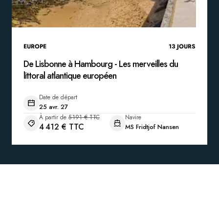
EUROPE
13
JOURS
De Lisbonne à Hambourg - Les merveilles du
littoral atlantique européen
Date de départ
25 avr. 27
À partir de
5 191 € TTC
Navire
4 412 € TTC
MS Fridtjof Nansen