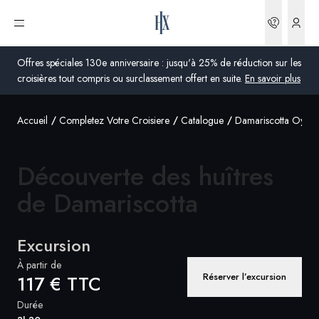
Réserva
Ouvrir le menu
Offres spéciales 130e anniversaire : jusqu'à 25% de réduction sur les
croisières tout compris ou surclassement offert en suite.
En savoir plus
Accueil
Completez Votre Croisiere
Catalogue
Damariscotta Oyster
Global
Australie
Découverte des huîtres
Royaume-Uni
de
Damariscotta
États-Unis
Excursion
Allemagne
À partir de
Réserver l’excursion
117 € TTC
Suisse
Durée
France
France