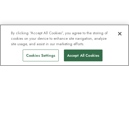
By clicking “Accept All Cookies”, you agree to the storing of
cookies on your device to enhance site navigation, analyze
site usage, and assist in our marketing efforts.
Cookies Settings
Accept All Cookies
La newsletter des explorateurs
Rejoignez un million d'abonnés ! Inscrivez-
vous pour recevoir des guides sur nos
destinations, des offres et participer à des
webinaires en direct avec nos experts en