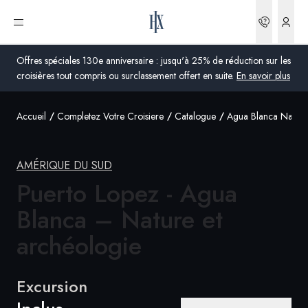
Réserva
Ouvrir le menu
Offres spéciales 130e anniversaire : jusqu'à 25% de réduction sur les
croisières tout compris ou surclassement offert en suite.
En savoir plus
Accueil
Completez Votre Croisiere
Catalogue
Agua Blanca Natur
Global
Australie
AMÉRIQUE DU SUD
Royaume-Uni
Puerto Lopez - Agua
Blanca – Nature et
États-Unis
archéologie
Allemagne
Suisse
Excursion
France
France