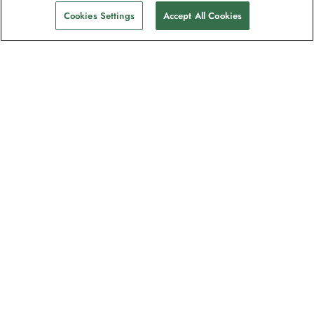
Cookies Settings
Accept All Cookies
La newsletter des explorateurs
Rejoignez un million d'abonnés ! Inscrivez-
vous pour recevoir des guides sur nos
destinations, des offres et participer à des
webinaires en direct avec nos experts en
expéditions