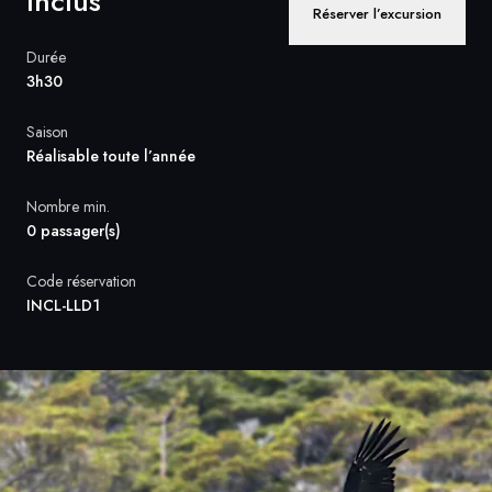
Inclus
Réserver l’excursion
Suède
Durée
3h30
Danemark
Saison
Norvège
Réalisable toute l’année
Nombre min.
0 passager(s)
Code réservation
INCL-LLD1