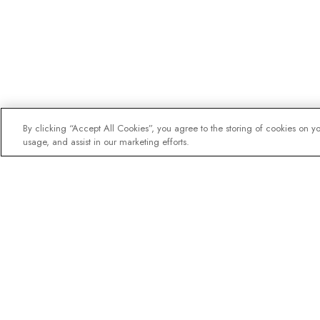
By clicking “Accept All Cookies”, you agree to the storing of cookies on y
usage, and assist in our marketing efforts.
La newsletter des expl
Rejoignez un million d'abonnés 
pour recevoir des guides sur n