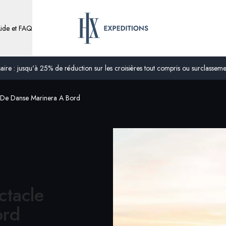
ide et FAQ
ire : jusqu'à 25% de réduction sur les croisières tout compris ou surclassement
 De Danse Marinera A Bord
ctacle
ord