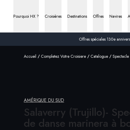
Pourquoi HX ?
Croisières
Destinations
Offres
Navires
A
Offres spéciales 130e anniversa
Accueil
Completez Votre Croisiere
Catalogue
Spectacle
AMÉRIQUE DU SUD
Salaverry (Trujillo)- Spe
de danse marinera
à b