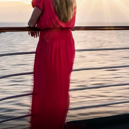
France
Suède
Danemark
Norvège