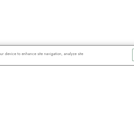
our device to enhance site navigation, analyze site
orateurs
! Inscrivez-vous
os destinations, des