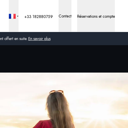
Contact
Réservations et compte
+33 182880759
 offert en suite.
En savoir plus
Global
Australie
Royaume-Uni
États-Unis
Allemagne
Suisse