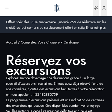
Réserva
Ouvrir le menu
Offres spéciales 130e anniversaire : jusqu'à 25% de réduction sur les
croisières tout compris ou surclassement offert en suite.
En savoir plus
Accueil
Completez Votre Croisiere
Catalogue
Global
Réservez vos
Australie
excursions
Royaume-Uni
États-Unis
Explorez encore davantage nos destinations grâce à un large
éventail d'excursions facultatives. Si vous avez déjà réservé l'une de
Allemagne
nos croisières, ajoutez des excursions facultatives à votre réservation
en nous appelant :
+33 182880759
.
Le programme d'excursions présenté est une indication de certaines
Suisse
des excursions qui peuvent être disponibles pendant votre voyage.
France
Veuillez noter que cette liste n'est pas définitive et qu'elle est
France