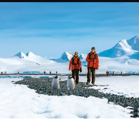
Suède
Danemark
Norvège