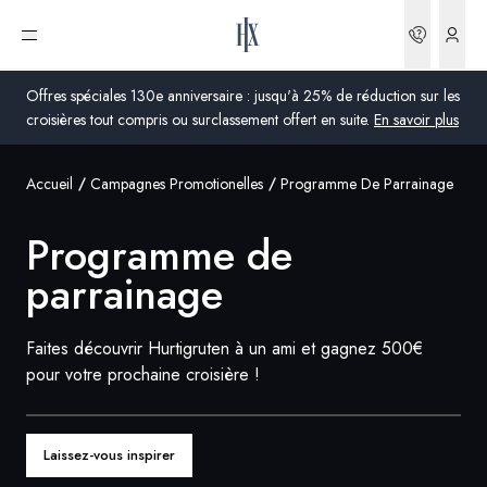
Réserva
Ouvrir le menu
Offres spéciales 130e anniversaire : jusqu'à 25% de réduction sur les
croisières tout compris ou surclassement offert en suite.
En savoir plus
Accueil
Campagnes Promotionelles
Programme De Parrainage
Global
Programme de
Australie
parrainage
Royaume-Uni
États-Unis
Faites découvrir Hurtigruten à un ami et gagnez 500€
pour votre prochaine croisière !
Allemagne
Suisse
Laissez-vous inspirer
France
France