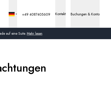
Kontakt
Buchungen & Konto
+49 4087405609
de auf eine Suite.
Mehr lesen
Global
Australien
bachtungen
Vereinigtes Königreich
(England, Schottland,
Wales und Nordirland)
USA
Deutschland