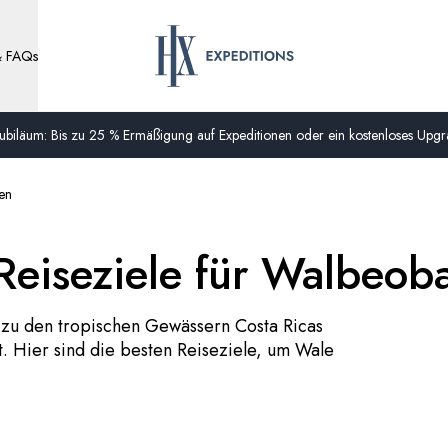
& FAQs
biläum: Bis zu 25 % Ermäßigung auf Expeditionen oder ein kostenloses Upgra
en
 Reiseziele für Walbeo
s zu den tropischen Gewässern Costa Ricas
t. Hier sind die besten Reiseziele, um Wale