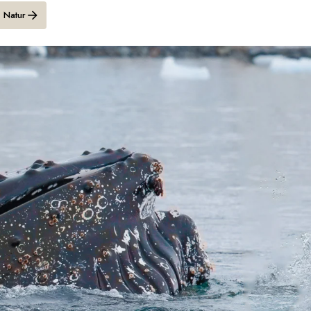
Schweiz
Natur
Frankreich
Schweden
Dänemark
Norwegen