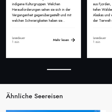
indigene Kulturgruppen. Welchen
aus Fjorden,
Herausforderungen sahen sie sich in der
tiefen Wälde
Vergangenheit gegenübergestellt und mit
Alaskas und w
welchen Schwierigkeiten haben sie
der Tierwelt 
heutzutage zu kämpfen?
Lesedauer
Lesedauer
Mehr lesen
1 min
1 min
Ähnliche Seereisen