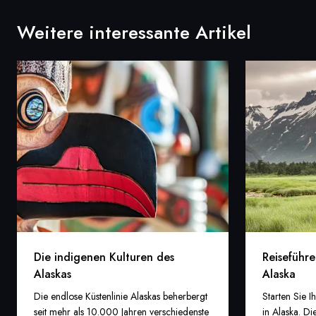
Weitere interessante Artikel
Die indigenen Kulturen des
Reiseführe
Alaskas
Alaska
Die endlose Küstenlinie Alaskas beherbergt
Starten Sie I
seit mehr als 10.000 Jahren verschiedenste
in Alaska. D