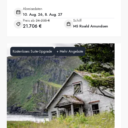
Abreisedaten
10. Aug. 26, 8. Aug. 27
Preis ab
24.235 €
Schiff
21.706 €
MS Roald Amundsen
Kostenloses Suite-Upgrade
+
Mehr Angebote