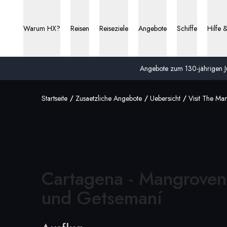
Warum HX?
Reisen
Reiseziele
Angebote
Schiffe
Hilfe 
Angebote zum 130-jährigen Ju
Startseite
Zusaetzliche Angebote
Uebersicht
Visit The M
Cartagena - Mangroven
und
Getsemaní