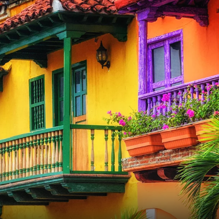
Schweiz
Frankreich
Schweden
Dänemark
Norwegen