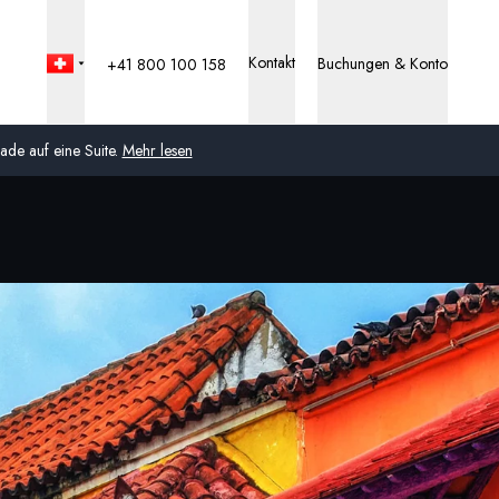
Kontakt
Buchungen & Konto
+41 800 100 158
de auf eine Suite.
Mehr lesen
Global
Australien
Vereinigtes Königreich
(England, Schottland,
Wales und Nordirland)
USA
Deutschland