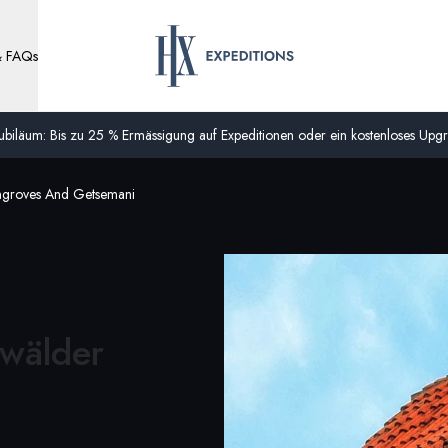
& FAQs
biläum: Bis zu 25 % Ermässigung auf Expeditionen oder ein kostenloses Upgra
angroves And Getsemani
wälder