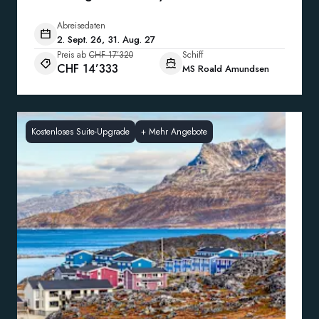
Abreisedaten
2. Sept. 26, 31. Aug. 27
Preis ab
CHF 17’320
Schiff
CHF 14’333
MS Roald Amundsen
Kostenloses Suite-Upgrade
+
Mehr Angebote