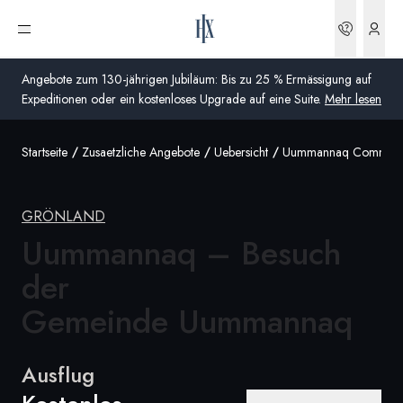
Buchun
Menü öffnen
Angebote zum 130-jährigen Jubiläum: Bis zu 25 % Ermässigung auf
Expeditionen oder ein kostenloses Upgrade auf eine Suite.
Mehr lesen
Startseite
Zusaetzliche Angebote
Uebersicht
Uummannaq Community
Global
Australien
GRÖNLAND
Vereinigtes Königreich (England, Schottland, Wales
Uummannaq – Besuch
und Nordirland)
der
USA
Gemeinde Uummannaq
Deutschland
Ausflug
Schweiz
Schweiz