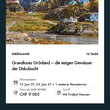
GRÖNLAND
13
TAGE
Grandioses Grönland – die eisigen Gewässer
der Diskobucht
Abreisedaten
13. Juni 27, 23. Juni 27 + 1 weiterer Reisetermin
Preis ab
CHF 10’183
Schiff
CHF 9’085
MS Fridtjof Nansen