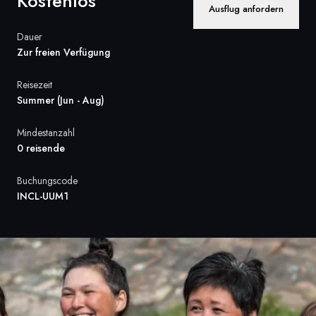
Kostenlos
Ausflug anfordern
Frankreich
Dauer
Schweden
Zur freien Verfügung
Dänemark
Reisezeit
Summer (Jun - Aug)
Norwegen
Mindestanzahl
0 reisende
Buchungscode
INCL-UUM1