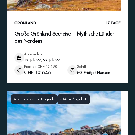
GRÖNLAND
17
TAGE
Große Grönland-Seereise – Mythische Länder
des Nordens
Abreisedaten
13. Juli 27, 27. Juli 27
Preis ab
CHF 12’598
Schiff
CHF 10’646
MS Fridtjof Nansen
Kostenloses Suite-Upgrade
+
Mehr Angebote