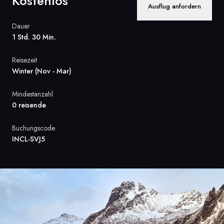
Kostenlos
Ausflug anfordern
Frankreich
Dauer
Schweden
1 Std. 30 Min.
Dänemark
Reisezeit
Winter (Nov - Mar)
Norwegen
Mindestanzahl
0 reisende
Buchungscode
INCL-SVJ5