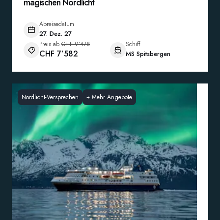
magischen Nordlicht
Abreisedatum
27. Dez. 27
Preis ab
CHF 9’478
Schiff
CHF 7’582
MS Spitsbergen
Nordlicht-Versprechen
+
Mehr Angebote