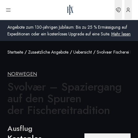
Buchun
Menü öffnen
Angebote zum 130-jährigen Jubiläum: Bis zu 25 % Ermässigung auf
Expeditionen oder ein kostenloses Upgrade auf eine Suite.
Mehr lesen
Startseite
Zusaetzliche Angebote
Uebersicht
Svolvaer Fischerei Er
Global
Australien
NORWEGEN
Vereinigtes Königreich (England, Schottland, Wales
Svolvær – Spaziergang
und Nordirland)
auf den Spuren
USA
der Fischereitradition
Deutschland
Ausflug
Schweiz
Schweiz