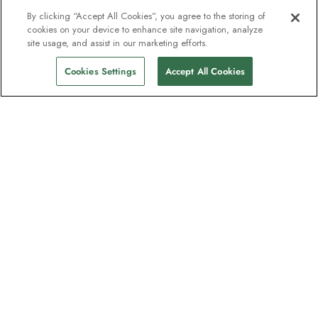
By clicking “Accept All Cookies”, you agree to the storing of
cookies on your device to enhance site navigation, analyze
site usage, and assist in our marketing efforts.
Cookies Settings
Accept All Cookies
Unser Newsletter - Beliebt bei
Entdeckern
Eine Million Abonnenten - Informationen
zu Reiseführern, Angeboten und Live-
Webinaren mit Expeditionsexperten