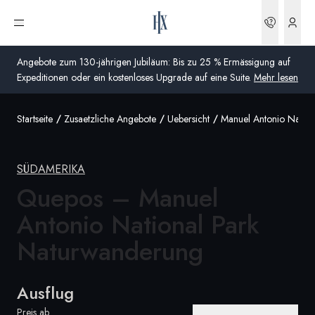
Buchun
Menü öffnen
Angebote zum 130-jährigen Jubiläum: Bis zu 25 % Ermässigung auf
Expeditionen oder ein kostenloses Upgrade auf eine Suite.
Mehr lesen
Startseite
Zusaetzliche Angebote
Uebersicht
Manuel Antonio Nation
Global
Australien
SÜDAMERIKA
Vereinigtes Königreich (England, Schottland, Wales
Quepos – Manuel
und Nordirland)
Antonio National Park
USA
Naturwanderung
Deutschland
Ausflug
Schweiz
Schweiz
Preis ab