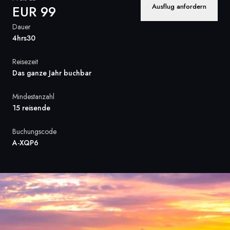
Ausflug anfordern
EUR 99
Frankreich
Dauer
Schweden
4hrs30
Dänemark
Reisezeit
Das ganze Jahr buchbar
Norwegen
Mindestanzahl
15 reisende
Buchungscode
A-XQP6