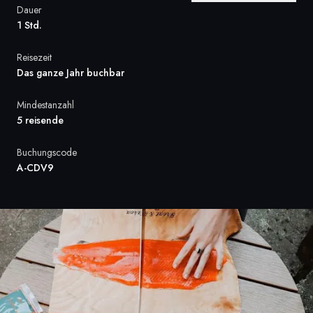
Dauer
Frankreich
1 Std.
Schweden
Reisezeit
Das ganze Jahr buchbar
Dänemark
Mindestanzahl
Norwegen
5 reisende
Buchungscode
A-CDV9