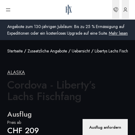
Buchun
Menü öffnen
Angebote zum 130-jährigen Jubiläum: Bis zu 25 % Ermässigung auf
Expeditionen oder ein kostenloses Upgrade auf eine Suite.
Mehr lesen
Startseite
Zusaetzliche Angebote
Uebersicht
Libertys Lachs Fischfan
Global
Australien
ALASKA
Vereinigtes Königreich (England, Schottland, Wales
Cordova - Liberty’s
und Nordirland)
Lachs Fischfang
USA
Ausflug
Deutschland
Preis ab
Schweiz
Ausflug anfordern
CHF 209
Schweiz