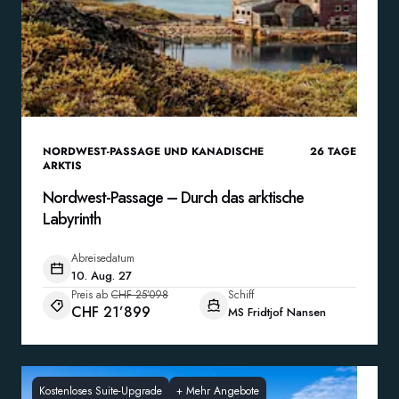
NORDWEST-PASSAGE UND KANADISCHE
26
TAGE
ARKTIS
Nordwest-Passage – Durch das arktische
Labyrinth
Abreisedatum
10. Aug. 27
Preis ab
CHF 25’098
Schiff
CHF 21’899
MS Fridtjof Nansen
Kostenloses Suite-Upgrade
+
Mehr Angebote