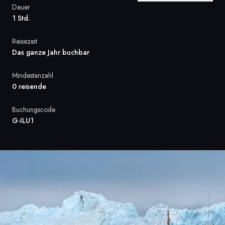
Dauer
Frankreich
1 Std.
Schweden
Reisezeit
Das ganze Jahr buchbar
Dänemark
Mindestanzahl
Norwegen
0 reisende
Buchungscode
G-ILU1