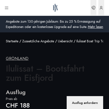
Buchun
Menü öffnen
Angebote zum 130-jährigen Jubiläum: Bis zu 25 % Ermässigung auf
Expeditionen oder ein kostenloses Upgrade auf eine Suite.
Mehr lesen
Startseite
Zusaetzliche Angebote
Uebersicht
Ilulissat Boat Trip To T
Global
Australien
GRÖNLAND
Vereinigtes Königreich (England, Schottland, Wales
Ilulissat – Bootsfahrt
und Nordirland)
zum Eisfjord
USA
Ausflug
Deutschland
Preis ab
Schweiz
Ausflug anfordern
CHF 188
Schweiz