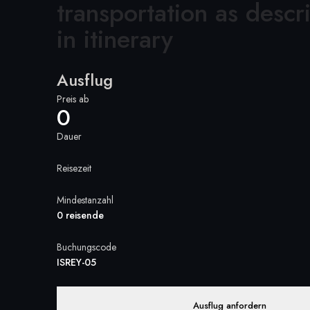
transportation as descr
in itinerary
Ausflug
Preis ab
0
Dauer
Reisezeit
Mindestanzahl
0 reisende
Buchungscode
ISREY-05
Ausflug anfordern