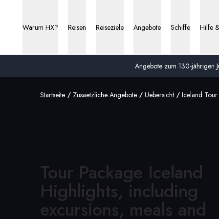
Warum HX?
Reisen
Reiseziele
Angebote
Schiffe
Hilfe 
Angebote zum 130-jährigen Ju
Startseite
Zusaetzliche Angebote
Uebersicht
Iceland Tou
Tour Package Iceland
Highlights, including
excursions, meals and