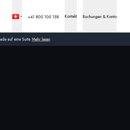
Kontakt
Buchungen & Konto
+41 800 100 158
de auf eine Suite.
Mehr lesen
Global
Australien
Vereinigtes Königreich
(England, Schottland,
Wales und Nordirland)
USA
Deutschland