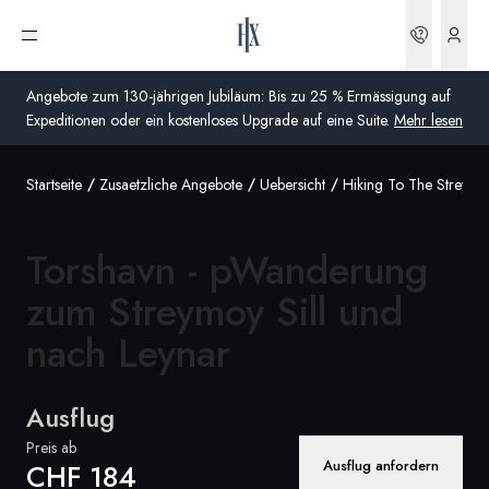
Buchun
Menü öffnen
Angebote zum 130-jährigen Jubiläum: Bis zu 25 % Ermässigung auf
Expeditionen oder ein kostenloses Upgrade auf eine Suite.
Mehr lesen
Startseite
Zusaetzliche Angebote
Uebersicht
Hiking To The Streymoy
Global
Australien
Torshavn - pWanderung
Vereinigtes Königreich (England, Schottland, Wales
zum Streymoy Sill und
und Nordirland)
nach Leynar
USA
Ausflug
Deutschland
Preis ab
Schweiz
Ausflug anfordern
CHF 184
Schweiz