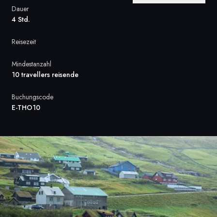
Dauer
Frankreich
4 Std.
Schweden
Reisezeit
Dänemark
Mindestanzahl
10 travellers reisende
Norwegen
Buchungscode
E-THO10