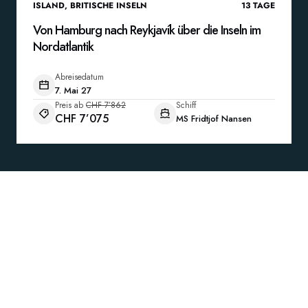
ISLAND
,
BRITISCHE INSELN
13
TAGE
Von Hamburg nach Reykjavík über die Inseln im
Nordatlantik
Abreisedatum
7. Mai 27
Preis ab
CHF 7’862
Schiff
CHF 7’075
MS Fridtjof Nansen