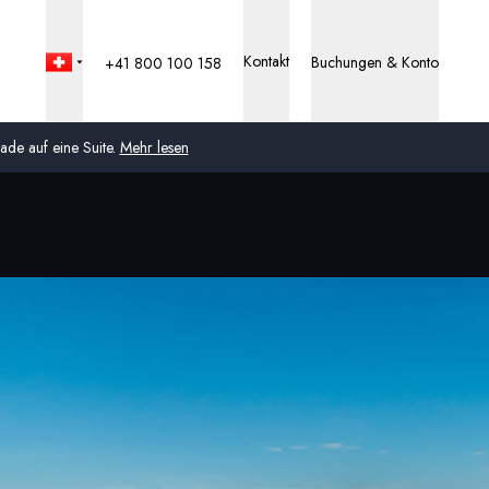
Kontakt
Buchungen & Konto
+41 800 100 158
de auf eine Suite.
Mehr lesen
Global
Australien
Vereinigtes Königreich
(England, Schottland,
Wales und Nordirland)
USA
Deutschland