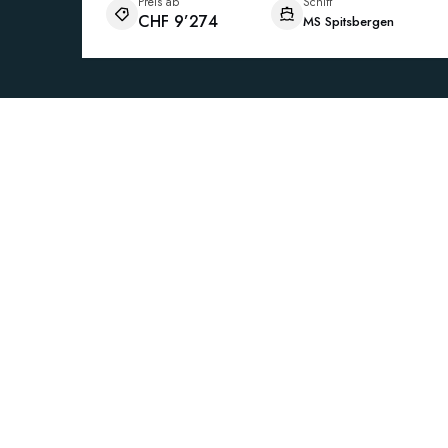
Preis ab
Schiff
CHF 9’274
MS Spitsbergen