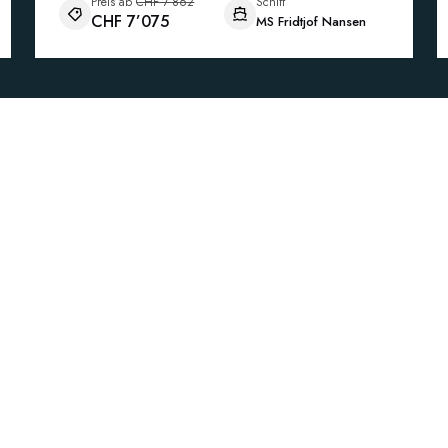
Preis ab
CHF 7’862
Schiff
CHF 7’075
MS Fridtjof Nansen