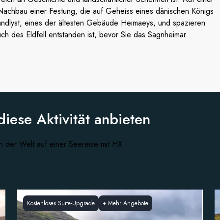
Nachbau einer Festung, die auf Geheiss eines dänischen Königs
andlyst, eines der ältesten Gebäude Heimaeys, und spazieren
ch des Eldfell entstanden ist, bevor Sie das Sagnheimar
diese
Aktivität anbieten
n der Welt auf einer Seereise mit HX
Kostenloses Suite-Upgrade
+
Mehr Angebote