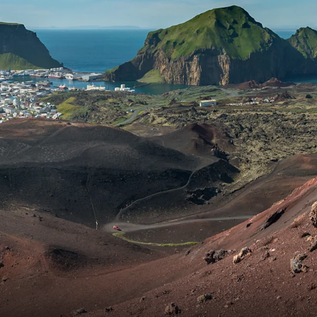
Schweiz
Frankreich
Schweden
Dänemark
Norwegen