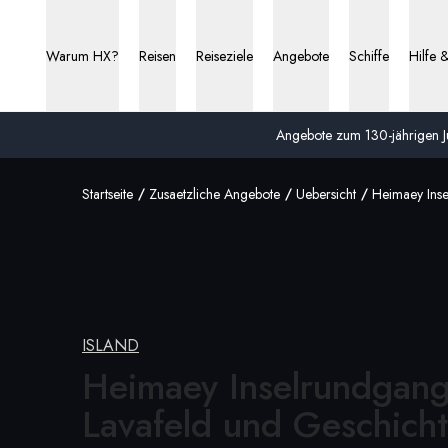
Warum HX?
Reisen
Reiseziele
Angebote
Schiffe
Hilfe 
Angebote zum 130-jährigen Ju
Startseite
Zusaetzliche Angebote
Uebersicht
Heimaey Ins
ISLAND
Heimaey Inselrundgang
Lavafeld
und Geschich