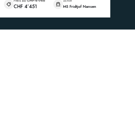
Preis ab
CHF 4’946
Schiff
CHF 4’451
MS Fridtjof Nansen