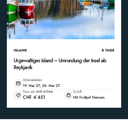
ISLAND
8
TAGE
Urgewaltiges Island – Umrundung der Insel ab
Reykjavík
Abreisedaten
19. Mai 27, 26. Mai 27
Preis ab
CHF 4’946
Schiff
CHF 4’451
MS Fridtjof Nansen