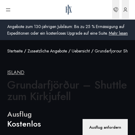
Buchun
Menü öffnen
Angebote zum 130-jährigen Jubiläum: Bis zu 25 % Ermässigung auf
Expeditionen oder ein kostenloses Upgrade auf eine Suite.
Mehr lesen
Startseite
Zusaetzliche Angebote
Uebersicht
Grundarfjorour Shuttle 
Global
Australien
ISLAND
Vereinigtes Königreich (England, Schottland, Wales
Grundarfjörður – Shuttle
und Nordirland)
zum Kirkjufell
USA
Ausflug
Deutschland
Kostenlos
Schweiz
Ausflug anfordern
Schweiz