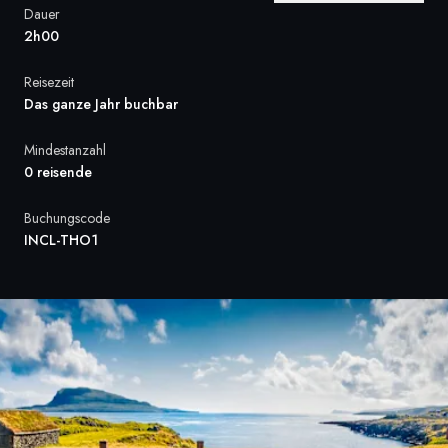
Dauer
Frankreich
2h00
Schweden
Reisezeit
Das ganze Jahr buchbar
Dänemark
Mindestanzahl
Norwegen
0 reisende
Buchungscode
INCL-THO1