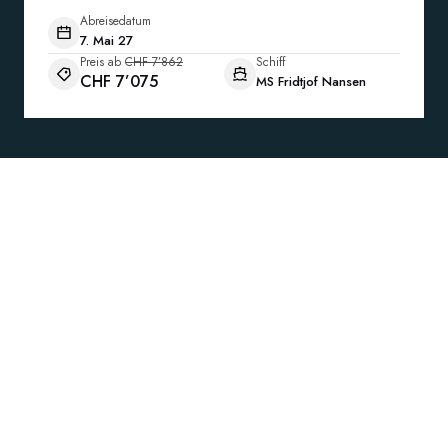
Abreisedatum
7. Mai 27
Preis ab
CHF 7’862
Schiff
CHF 7’075
MS Fridtjof Nansen