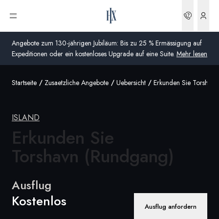
Buchun
Menü öffnen
Angebote zum 130-jährigen Jubiläum: Bis zu 25 % Ermässigung auf
Expeditionen oder ein kostenloses Upgrade auf eine Suite.
Mehr lesen
Startseite
Zusaetzliche Angebote
Uebersicht
Erkunden Sie Torshavn
Global
Australien
ISLAND
Vereinigtes Königreich (England, Schottland, Wales
Erkunden Sie
und Nordirland)
Torshavn (Rundgang)
USA
Ausflug
Deutschland
Kostenlos
Schweiz
Ausflug anfordern
Schweiz