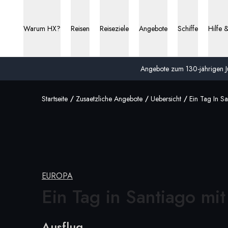
Warum HX?
Reisen
Reiseziele
Angebote
Schiffe
Hilfe 
Angebote zum 130-jährigen Ju
Startseite
Zusaetzliche Angebote
Uebersicht
Ein Tag In S
EUROPA
Ein Tag in Santiago
mit
Ausflug