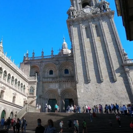
Schweiz
Frankreich
Schweden
Dänemark
Norwegen