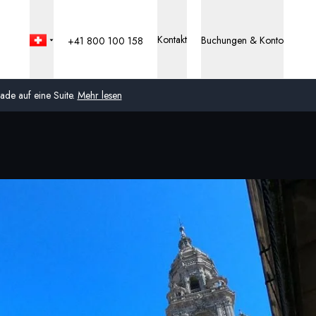
Kontakt
Buchungen & Konto
+41 800 100 158
de auf eine Suite.
Mehr lesen
Global
Australien
Vereinigtes Königreich
(England, Schottland,
Wales und Nordirland)
USA
Deutschland