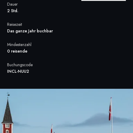
Dauer
Frankreich
2 Std.
Schweden
Reisezeit
Das ganze Jahr buchbar
Dänemark
Mindestanzahl
Norwegen
0 reisende
Buchungscode
INCL-NUU2