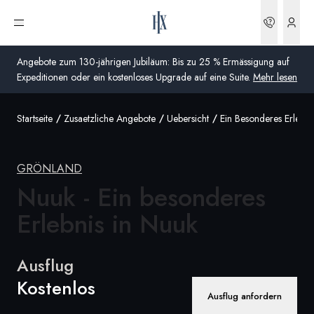
Buchun
Menü öffnen
Angebote zum 130-jährigen Jubiläum: Bis zu 25 % Ermässigung auf
Expeditionen oder ein kostenloses Upgrade auf eine Suite.
Mehr lesen
Startseite
Zusaetzliche Angebote
Uebersicht
Ein Besonderes Erlebni
Global
Australien
GRÖNLAND
Vereinigtes Königreich (England, Schottland, Wales
Nuuk - Ein besonderes
und Nordirland)
Erlebnis
in Nuuk
USA
Ausflug
Deutschland
Kostenlos
Schweiz
Ausflug anfordern
Schweiz