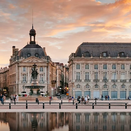
Schweiz
Frankreich
Schweden
Dänemark
Norwegen