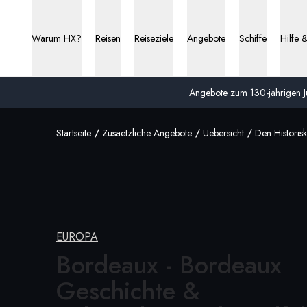
Warum HX?
Reisen
Reiseziele
Angebote
Schiffe
Hilfe 
Angebote zum 130-jährigen Ju
Startseite
Zusaetzliche Angebote
Uebersicht
Den Historis
EUROPA
Bordeaux - Bordeaux
Geschichte &