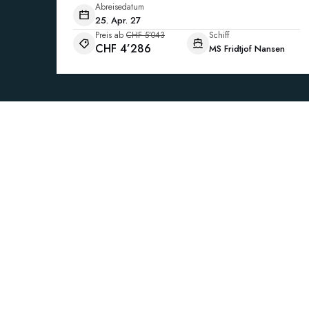
Abreisedatum
25. Apr. 27
Preis ab
CHF 5’043
Schiff
CHF 4’286
MS Fridtjof Nansen