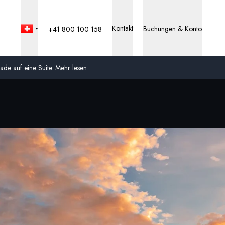
Kontakt
Buchungen & Konto
+41 800 100 158
de auf eine Suite.
Mehr lesen
Global
Australien
Vereinigtes Königreich
(England, Schottland,
Wales und Nordirland)
USA
Deutschland