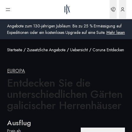
Buchun
Menü öffnen
Angebote zum 130-jährigen Jubiläum: Bis zu 25 % Ermässigung auf
Expeditionen oder ein kostenloses Upgrade auf eine Suite.
Mehr lesen
Startseite
Zusaetzliche Angebote
Uebersicht
Coruna Entdecken Sie 
Global
Australien
EUROPA
Vereinigtes Königreich (England, Schottland, Wales
Entdecken Sie die
und Nordirland)
unterschiedlichen Gärten
USA
galicischer Herrenhäuser
Deutschland
Ausflug
Schweiz
Schweiz
Preis ab