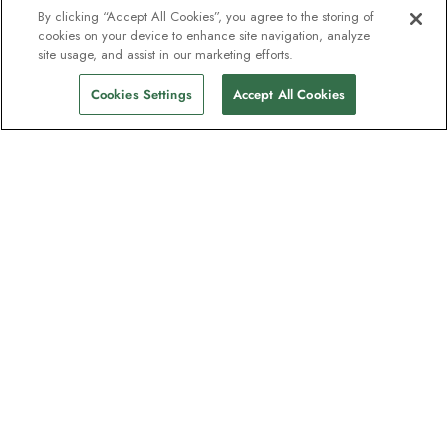
By clicking “Accept All Cookies”, you agree to the storing of
cookies on your device to enhance site navigation, analyze
site usage, and assist in our marketing efforts.
Cookies Settings
Accept All Cookies
Unser Newsletter - Beliebt bei
Entdeckern
Eine Million Abonnenten - Informationen
zu Reiseführern, Angeboten und Live-
Webinaren mit Expeditionsexperten