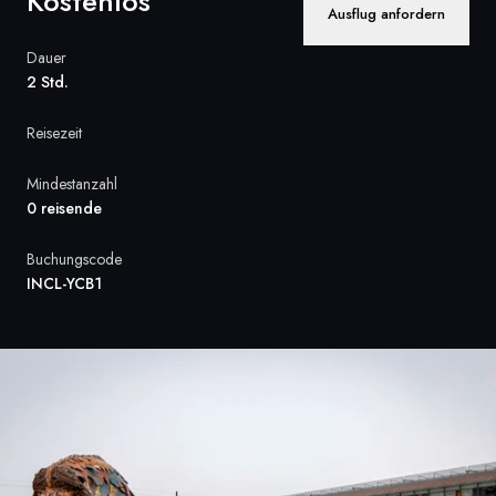
Kostenlos
Ausflug anfordern
Frankreich
Dauer
Schweden
2 Std.
Dänemark
Reisezeit
Norwegen
Mindestanzahl
0 reisende
Buchungscode
INCL-YCB1