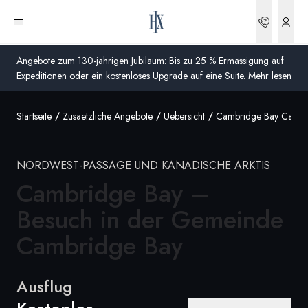
Buchun
Menü öffnen
Angebote zum 130-jährigen Jubiläum: Bis zu 25 % Ermässigung auf
Expeditionen oder ein kostenloses Upgrade auf eine Suite.
Mehr lesen
Startseite
Zusaetzliche Angebote
Uebersicht
Cambridge Bay Cambr
Global
Australien
NORDWEST-PASSAGE UND KANADISCHE ARKTIS
Vereinigtes Königreich (England, Schottland, Wales
Cambridge Bay –
und Nordirland)
Besuch in der Gemeinde
USA
Cambridge Bay
Deutschland
Ausflug
Schweiz
Schweiz