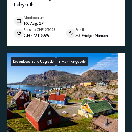
Labyrinth
Abreisedatum
10. Aug. 27
Preis ab
CHF 25’098
Schiff
CHF 21’899
MS Fridtjof Nansen
Kostenloses Suite-Upgrade
+
Mehr Angebote