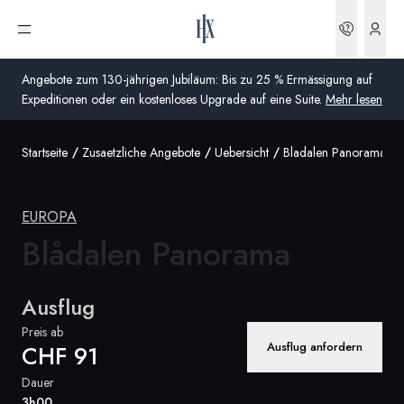
Buchun
Menü öffnen
Angebote zum 130-jährigen Jubiläum: Bis zu 25 % Ermässigung auf
Expeditionen oder ein kostenloses Upgrade auf eine Suite.
Mehr lesen
Startseite
Zusaetzliche Angebote
Uebersicht
Bladalen Panorama
Global
Australien
EUROPA
Vereinigtes Königreich (England, Schottland, Wales
Blådalen Panorama
und Nordirland)
USA
Ausflug
Preis ab
Deutschland
Ausflug anfordern
CHF 91
Schweiz
Dauer
Schweiz
3h00