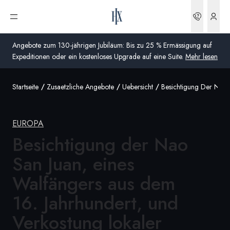
Buchun
Menü öffnen
Angebote zum 130-jährigen Jubiläum: Bis zu 25 % Ermässigung auf
Expeditionen oder ein kostenloses Upgrade auf eine Suite.
Mehr lesen
Startseite
Zusaetzliche Angebote
Uebersicht
Besichtigung Der Nao 
Global
Australien
EUROPA
Vereinigtes Königreich (England, Schottland, Wales
Besichtigung der Nao
und Nordirland)
San Juan, eines
USA
Walfängers aus dem
Deutschland
16. Jahrhundert, und
Verkostung lokaler
Schweiz
Schweiz