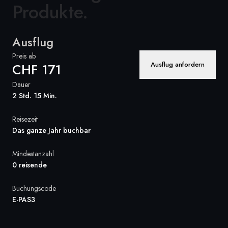
Produkte.
Frankreich
Schweden
Ausflug
Preis ab
Dänemark
Ausflug anfordern
CHF 171
Norwegen
Dauer
2 Std. 15 Min.
Reisezeit
Das ganze Jahr buchbar
Mindestanzahl
0 reisende
Buchungscode
E-PAS3