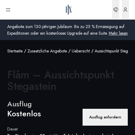
Buchun
Menü öffnen
Angebote zum 130-jährigen Jubiläum: Bis zu 25 % Ermässigung auf
Expeditionen oder ein kostenloses Upgrade auf eine Suite.
Mehr lesen
Startseite
Zusaetzliche Angebote
Uebersicht
Aussichtspunkt Stegaste
Global
Australien
Flåm – Aussichtspunkt
Vereinigtes Königreich (England, Schottland, Wales
Stegastein
und Nordirland)
USA
Ausflug
Kostenlos
Deutschland
Ausflug anfordern
Schweiz
Dauer
Schweiz