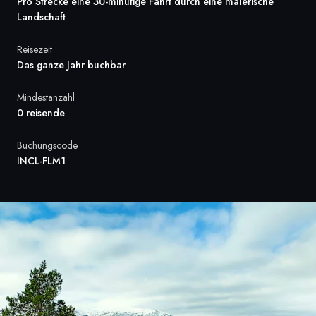
Pro Strecke eine 30-minütige Fahrt durch eine malerische
Frankreich
Landschaft
Schweden
Reisezeit
Das ganze Jahr buchbar
Dänemark
Mindestanzahl
0 reisende
Norwegen
Buchungscode
INCL-FLM1