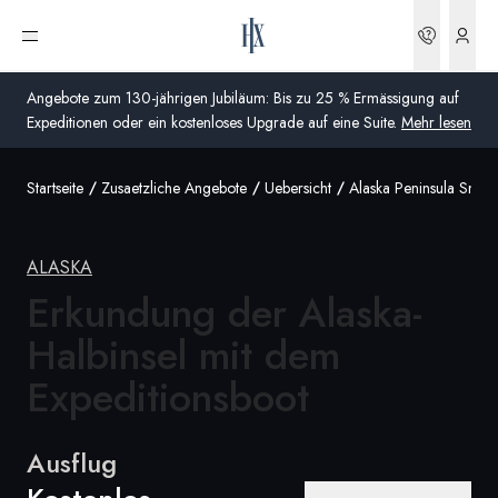
Buchun
Menü öffnen
Angebote zum 130-jährigen Jubiläum: Bis zu 25 % Ermässigung auf
Expeditionen oder ein kostenloses Upgrade auf eine Suite.
Mehr lesen
Startseite
Zusaetzliche Angebote
Uebersicht
Alaska Peninsula Small
Global
Australien
ALASKA
Vereinigtes Königreich (England, Schottland, Wales
Erkundung der Alaska-
und Nordirland)
Halbinsel mit dem
USA
Expeditionsboot
Deutschland
Ausflug
Schweiz
Schweiz