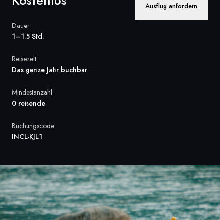
Kostenlos
Ausflug anfordern
Frankreich
Dauer
Schweden
1–1.5 Std.
Dänemark
Reisezeit
Das ganze Jahr buchbar
Norwegen
Mindestanzahl
0 reisende
Buchungscode
INCL-KJL1