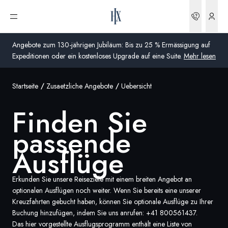
Buchun
Menü öffnen
Angebote zum 130-jährigen Jubiläum: Bis zu 25 % Ermässigung auf
Expeditionen oder ein kostenloses Upgrade auf eine Suite.
Mehr lesen
Startseite
Zusaetzliche Angebote
Uebersicht
Global
Finden Sie
Australien
passende
Vereinigtes Königreich (England, Schottland, Wales
und Nordirland)
Ausflüge
USA
Erkunden Sie unsere Reiseziele mit einem breiten Angebot an
optionalen Ausflügen noch weiter. Wenn Sie bereits eine unserer
Deutschland
Kreuzfahrten gebucht haben, können Sie optionale Ausflüge zu Ihrer
Buchung hinzufügen, indem Sie uns anrufen:
+41 800561437
.
Schweiz
Das hier vorgestellte Ausflugsprogramm enthält eine Liste von
Schweiz