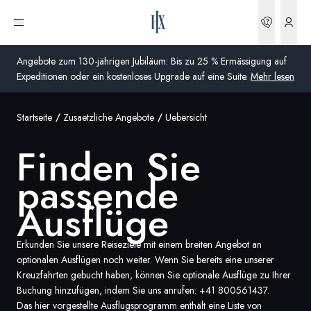
Buchun
Menü öffnen
Angebote zum 130-jährigen Jubiläum: Bis zu 25 % Ermässigung auf
Expeditionen oder ein kostenloses Upgrade auf eine Suite.
Mehr lesen
Startseite
Zusaetzliche Angebote
Uebersicht
Global
Finden Sie
Australien
passende
Vereinigtes Königreich (England, Schottland, Wales
und Nordirland)
Ausflüge
USA
Erkunden Sie unsere Reiseziele mit einem breiten Angebot an
optionalen Ausflügen noch weiter. Wenn Sie bereits eine unserer
Deutschland
Kreuzfahrten gebucht haben, können Sie optionale Ausflüge zu Ihrer
Buchung hinzufügen, indem Sie uns anrufen:
+41 800561437
.
Schweiz
Das hier vorgestellte Ausflugsprogramm enthält eine Liste von
Schweiz