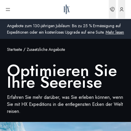
Buchun
Menü öffnen
Angebote zum 130-jährigen Jubiläum: Bis zu 25 % Ermässigung auf
Expeditionen oder ein kostenloses Upgrade auf eine Suite.
Mehr lesen
Startseite
Zusaetzliche Angebote
Global
Optimieren Sie
Australien
Ihre Seereise
Vereinigtes Königreich (England, Schottland, Wales
und Nordirland)
Erfahren Sie mehr darüber, was Sie erleben können, wenn
USA
Sie mit HX Expeditions in die entlegensten Ecken der Welt
Deutschland
reisen.
Schweiz
Schweiz