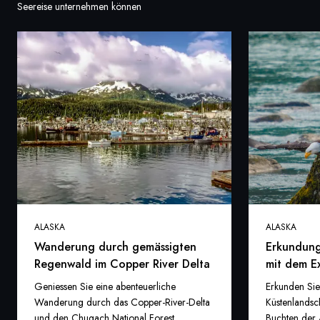
Seereise unternehmen können
ALASKA
ALASKA
Wanderung durch gemässigten
Erkundung
Regenwald im Copper River Delta
mit dem E
Geniessen Sie eine abenteuerliche
Erkunden Sie
Wanderung durch das Copper-River-Delta
Küstenlandsc
und den Chugach National Forest.
Buchten der 