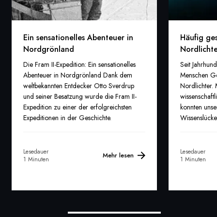
Ein sensationelles Abenteuer in
Häufig ges
Nordgrönland
Nordlicht
Die Fram II-Expedition: Ein sensationelles
Seit Jahrhund
Abenteuer in Nordgrönland Dank dem
Menschen Ge
weltbekannten Entdecker Otto Sverdrup
Nordlichter.
und seiner Besatzung wurde die Fram II-
wissenschaf
Expedition zu einer der erfolgreichsten
konnten unse
Expeditionen in der Geschichte.
Wissenslücke
Geschichten
füllen.
Lesedauer
Lesedauer
Mehr lesen
1 Minuten
1 Minuten