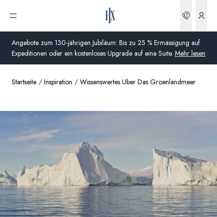
Buchun
Menü öffnen
Angebote zum 130-jährigen Jubiläum: Bis zu 25 % Ermässigung auf
Expeditionen oder ein kostenloses Upgrade auf eine Suite.
Mehr lesen
Startseite
Inspiration
Wissenswertes Uber Das Groenlandmeer
Global
Australien
Vereinigtes Königreich (England, Schottland, Wales
und Nordirland)
USA
Deutschland
Schweiz
Schweiz