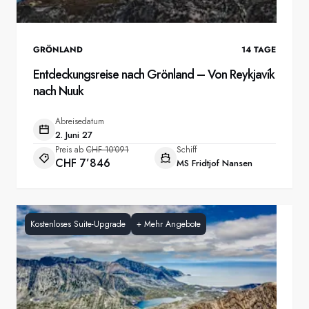
GRÖNLAND
14
TAGE
Entdeckungsreise nach Grönland – Von Reykjavík
nach Nuuk
Abreisedatum
2. Juni 27
Preis ab
CHF 10’091
Schiff
CHF 7’846
MS Fridtjof Nansen
Kostenloses Suite-Upgrade
+
Mehr Angebote