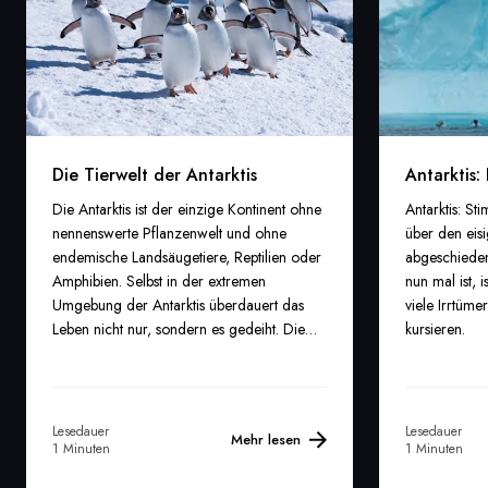
Die Tierwelt der Antarktis
Antarktis:
Die Antarktis ist der einzige Kontinent ohne
Antarktis: St
nennenswerte Pflanzenwelt und ohne
über den eis
endemische Landsäugetiere, Reptilien oder
abgeschieden 
Amphibien. Selbst in der extremen
nun mal ist, 
Umgebung der Antarktis überdauert das
viele Irrtüm
Leben nicht nur, sondern es gedeiht. Die
kursieren.
eisige See, einsam dahintreibende Eisberge
und schneebedeckte Eiswüsten
beherbergen wild lebende Tiere, die jeden,
der sie besucht, zugleich überraschen und
Lesedauer
Lesedauer
Mehr lesen
bezaubern.
1 Minuten
1 Minuten