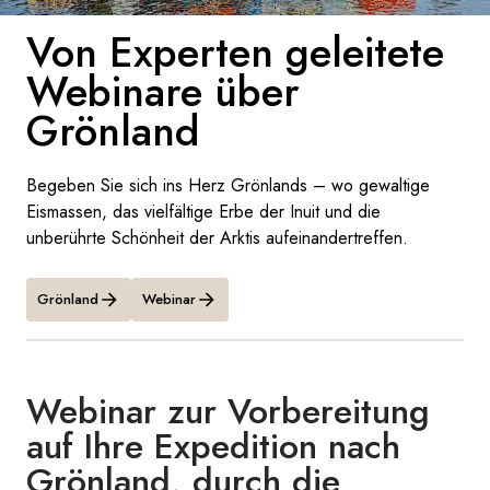
Frankreich
Von Experten geleitete
Webinare über
Schweden
Grönland
Dänemark
Norwegen
Begeben Sie sich ins Herz Grönlands – wo gewaltige
Eismassen, das vielfältige Erbe der Inuit und die
unberührte Schönheit der Arktis aufeinandertreffen.
Grönland
Webinar
Webinar zur Vorbereitung
auf Ihre Expedition nach
Grönland, durch die