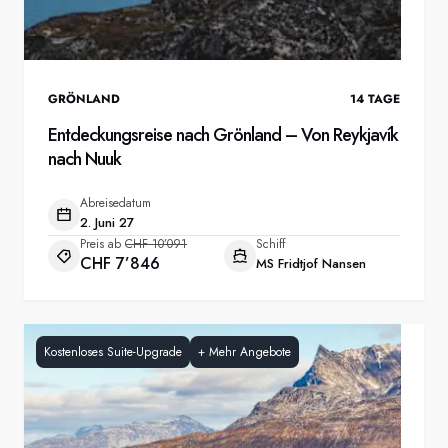
GRÖNLAND
14
TAGE
Entdeckungsreise nach Grönland – Von Reykjavík
nach Nuuk
Abreisedatum
2. Juni 27
Preis ab
CHF 10’091
Schiff
CHF 7’846
MS Fridtjof Nansen
Kostenloses Suite-Upgrade
+
Mehr Angebote