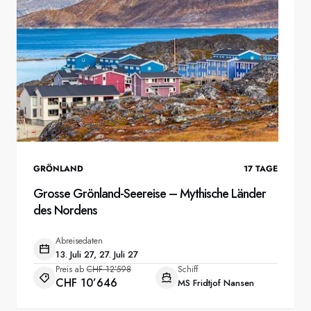
GRÖNLAND
17
TAGE
Grosse Grönland-Seereise – Mythische Länder
des Nordens
Abreisedaten
13. Juli 27, 27. Juli 27
Preis ab
CHF 12’598
Schiff
CHF 10’646
MS Fridtjof Nansen