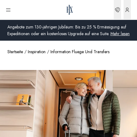
Buchun
Menü öffnen
Angebote zum 130-jährigen Jubiläum: Bis zu 25 % Ermässigung auf
Expeditionen oder ein kostenloses Upgrade auf eine Suite.
Mehr lesen
Startseite
Inspiration
Information Fluege Und Transfers
Global
Australien
Vereinigtes Königreich (England, Schottland, Wales
und Nordirland)
USA
Deutschland
Schweiz
Schweiz