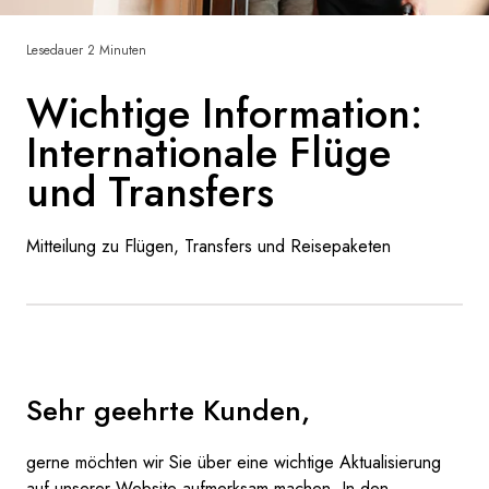
Frankreich
Lesedauer 2 Minuten
Schweden
Wichtige Information:
Dänemark
Internationale Flüge
und Transfers
Norwegen
Mitteilung zu Flügen, Transfers und Reisepaketen
Sehr geehrte Kunden,
gerne möchten wir Sie über eine wichtige Aktualisierung
auf unserer Website aufmerksam machen. In den