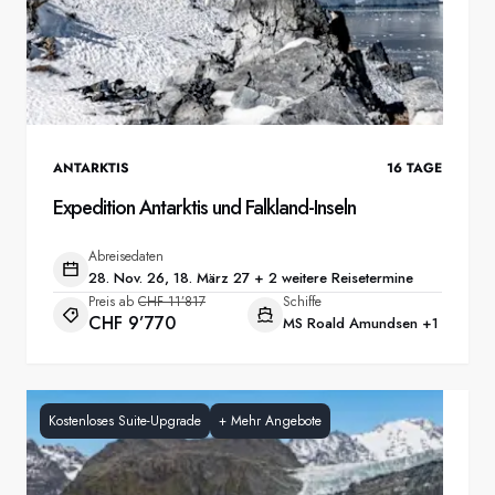
ANTARKTIS
16
TAGE
Expedition Antarktis und Falkland-Inseln
Abreisedaten
28. Nov. 26, 18. März 27 + 2 weitere Reisetermine
Preis ab
CHF 11’817
Schiffe
CHF 9’770
MS Roald Amundsen
+1
Kostenloses Suite-Upgrade
+
Mehr Angebote