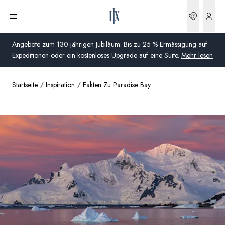
Buchun
Menü öffnen
Angebote zum 130-jährigen Jubiläum: Bis zu 25 % Ermässigung auf
Expeditionen oder ein kostenloses Upgrade auf eine Suite.
Mehr lesen
Startseite
Inspiration
Fakten Zu Paradise Bay
Global
Australien
Vereinigtes Königreich (England, Schottland, Wales
und Nordirland)
USA
Deutschland
Schweiz
Schweiz