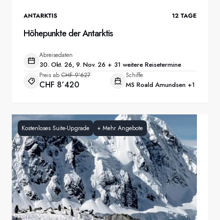
ANTARKTIS
12
TAGE
Höhepunkte der Antarktis
Abreisedaten
30. Okt. 26, 9. Nov. 26 + 31 weitere Reisetermine
Preis ab
CHF 9’627
Schiffe
CHF 8’420
MS Roald Amundsen
+1
Kostenloses Suite-Upgrade
+
Mehr Angebote