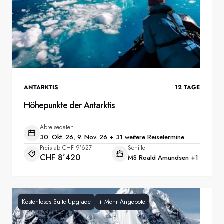
ANTARKTIS
12
TAGE
Höhepunkte der Antarktis
Abreisedaten
30. Okt. 26, 9. Nov. 26 + 31 weitere Reisetermine
Preis ab
CHF 9’627
Schiffe
CHF 8’420
MS Roald Amundsen
+1
Kostenloses Suite-Upgrade
+
Mehr Angebote