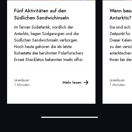
Fünf Aktivitäten auf den
Wann besu
Südlichen Sandwichinseln
Antarktis?
Im fernen Südatlantik, nördlich der
Sie sind sich
Antarktis, liegen Südgeorgien und die
Zeitpunkt für 
Südlichen Sandwichinseln verborgen.
Dieser Kalen
Noch heute gehören die als letzte
zu den versc
Ruhestätte des berühmten Polarforschers
antarktische
Ernest Shackleton bekannten Inseln offiziell
Ihnen bei der 
zu Großbritannien.
die Sonne na
Antarktis zu
Frühjahr und
Lesedauer
Lesedauer
Mehr lesen
1 Minuten
1 Minuten
Wildtieren b
zeigt versch
Lebenszyklus,
des Nestbaus
und der Aufz