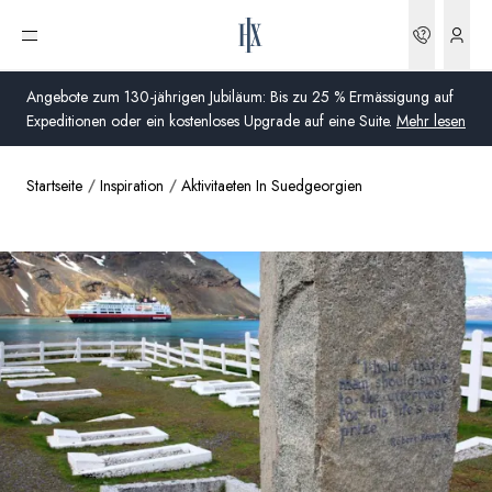
Buchun
Menü öffnen
Angebote zum 130-jährigen Jubiläum: Bis zu 25 % Ermässigung auf
Expeditionen oder ein kostenloses Upgrade auf eine Suite.
Mehr lesen
Startseite
Inspiration
Aktivitaeten In Suedgeorgien
Global
Australien
Vereinigtes Königreich (England, Schottland, Wales
und Nordirland)
USA
Deutschland
Schweiz
Schweiz