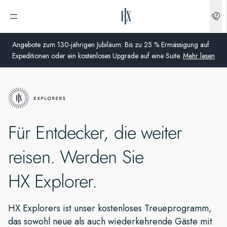
Menü öffnen
Angebote zum 130-jährigen Jubiläum: Bis zu 25 % Ermässigung auf
Expeditionen oder ein kostenloses Upgrade auf eine Suite.
Mehr lesen
Global
Australien
Für Entdecker, die weiter
Vereinigtes Königreich (England, Schottland, Wales und
Nordirland)
reisen. Werden Sie
USA
HX Explorer.
Deutschland
HX Explorers ist unser kostenloses Treueprogramm,
Schweiz
das sowohl neue als auch wiederkehrende Gäste mit
Schweiz