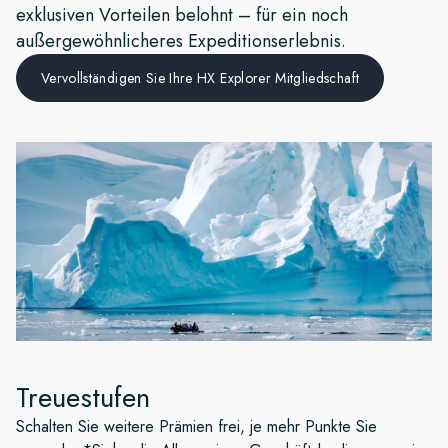
exklusiven Vorteilen belohnt – für ein noch
Frankreich
außergewöhnlicheres Expeditionserlebnis.
Schweden
Vervollständigen Sie Ihre HX Explorer Mitgliedschaft
Dänemark
Norwegen
Treuestufen
Schalten Sie weitere Prämien frei, je mehr Punkte Sie