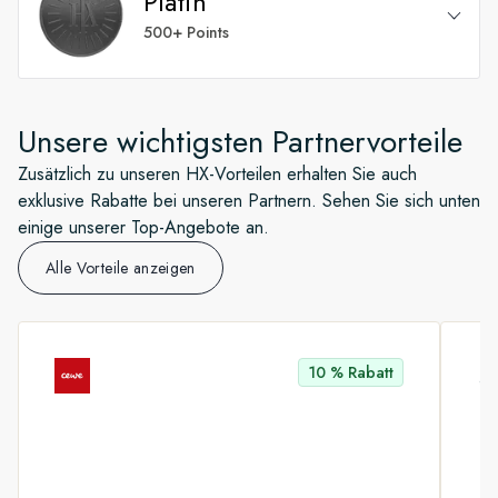
Platin
Willkommenscocktail, einlösbar innerhalb der ersten
Führung hinter die Kulissen*
beiden Tagen nach Einschiffung
500+ Points
Geburtstagsüberraschung
Kostenloser Wäscheservice – zweimal pro
Zugang zum Loyalty und Future Cruise Manager an
Alle Gold-Vorteile
Woche* und einmal täglich für Suiten*
Bord*
Unsere wichtigsten Partnervorteile
Kostenlose Spa-Behandlung (25 Minuten)*
Zusätzlich zu unseren HX-Vorteilen erhalten Sie auch
Kostenloses gedrucktes Fototagebuch
exklusive Rabatte bei unseren Partnern. Sehen Sie sich unten
einige unserer Top-Angebote an.
Preisgarantie* Flexible Buchung jederzeit möglich
Alle Vorteile anzeigen
– keine Änderungsgebühren*
Kostenlose Kabinen-Upgrades (30 Tage vor
Abreise)*
10 % Rabatt