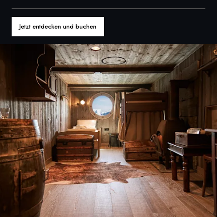
Frankreich
Jetzt entdecken und buchen
Schweden
Dänemark
Norwegen