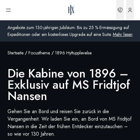
Buchun
Menü öffnen
Angebote zum 130-jährigen Jubiläum: Bis zu 25 % Ermässigung auf
Expeditionen oder ein kostenloses Upgrade auf eine Suite.
Mehr lesen
Startseite
Focusthema
1896 Hyttupplevelse
Global
Die Kabine von 1896 –
Australien
Exklusiv auf MS Fridtjof
Vereinigtes Königreich (England, Schottland, Wales
und Nordirland)
Nansen
USA
Gehen Sie an Bord und reisen Sie zurück in die
Deutschland
Vergangenheit. Wir laden Sie ein, an Bord von MS Fridtjof
Nansen in die Zeit der frühen Entdecker einzutauchen –
Schweiz
so wie vor 130 Jahren.
Schweiz