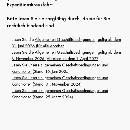
Expeditionskreuzfahrt.
Frankreich
Bitte lesen Sie sie sorgfältig durch, da sie für Sie
Schweden
rechtlich bindend sind.
Dänemark
Lesen Sie die
Allgemeinen Geschäftsbedingungen, gültig ab dem
01. Juni 2026 (für alle Abreisen)
Norwegen
Lesen Sie die
Allgemeinen Geschäftsbedingungen, gültig ab dem
3. November 2025 (Abreisen ab dem 1. April 2027)
Lesen Sie unsere allgemeinen Geschäftsbedingungen und
Konditionen
(Stand: 16. Juni 2025)
Lesen Sie unsere allgemeinen Geschäftsbedingungen und
Konditionen
(Stand: 01. November 2024)
Lesen Sie unsere allgemeinen Geschäftsbedingungen und
Konditionen
(Stand: 25. März 2024)