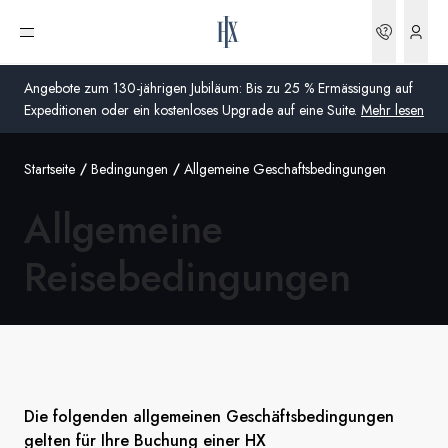
Buchun
Menü öffnen
Angebote zum 130-jährigen Jubiläum: Bis zu 25 % Ermässigung auf
Expeditionen oder ein kostenloses Upgrade auf eine Suite.
Mehr lesen
Startseite
Bedingungen
Allgemeine Geschaftsbedingungen
Global
Allgemeine
Australien
Reisebedingungen
Vereinigtes Königreich (England, Schottland, Wales
und Nordirland)
USA
Deutschland
Die folgenden allgemeinen Geschäftsbedingungen
Schweiz
gelten für Ihre Buchung einer HX
Schweiz