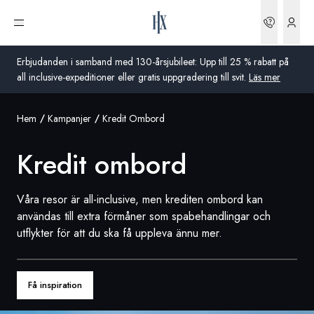
Boknin
Öppna meny
Erbjudanden i samband med 130-årsjubileet: Upp till 25 % rabatt på
all inclusive-expeditioner eller gratis uppgradering till svit.
Läs mer
Hem
Kampanjer
Kredit Ombord
Global
Kredit ombord
Australien
Storbritannien
Våra resor är all-inclusive, men krediten ombord kan
användas till extra förmåner som spabehandlingar och
USA
utflykter för att du ska få uppleva ännu mer.
Tyskland
Schweiz
Få inspiration
Sverige
Frankrike