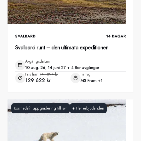
SVALBARD
14
DAGAR
Svalbard runt – den ultimata expeditionen
Avgångsdatum
10 aug. 26, 14 juni 27 + 4 fler avgångar
Pris från
141 894 kr
Fartyg
129 622 kr
MS Fram
+1
Kostnadsfri uppgradering till svit
+
Fler erbjudanden