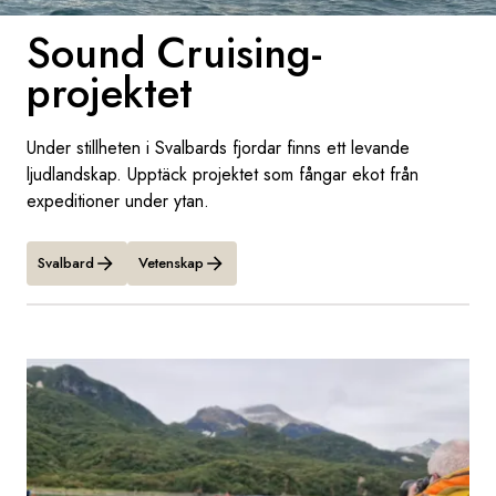
Sound Cruising-
Sverige
projektet
Danmark
Under stillheten i Svalbards fjordar finns ett levande
Norge
ljudlandskap. Upptäck projektet som fångar ekot från
expeditioner under ytan.
Svalbard
Vetenskap