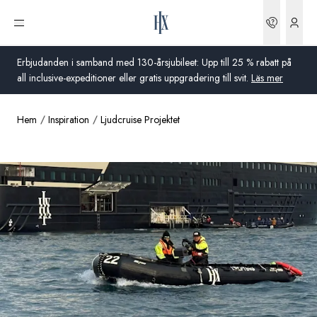
Boknin
Öppna meny
Erbjudanden i samband med 130-årsjubileet: Upp till 25 % rabatt på
all inclusive-expeditioner eller gratis uppgradering till svit.
Läs mer
Hem
Inspiration
Ljudcruise Projektet
Global
Australien
Storbritannien
USA
Tyskland
Schweiz
Sverige
Frankrike