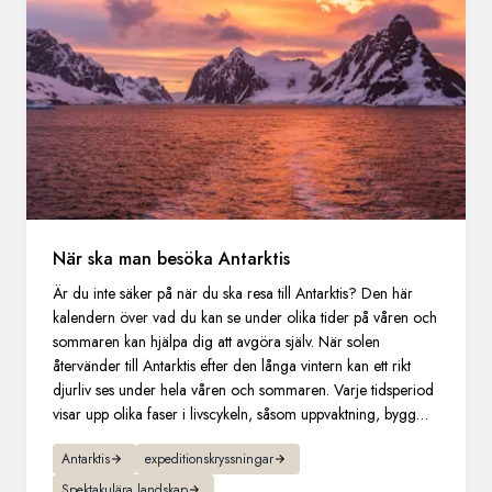
När ska man besöka Antarktis
Är du inte säker på när du ska resa till Antarktis? Den här
kalendern över vad du kan se under olika tider på våren och
sommaren kan hjälpa dig att avgöra själv. När solen
återvänder till Antarktis efter den långa vintern kan ett rikt
djurliv ses under hela våren och sommaren. Varje tidsperiod
visar upp olika faser i livscykeln, såsom uppvaktning, bygga
bo, födelse och föda upp ungar.
Antarktis
expeditionskryssningar
Spektakulära landskap