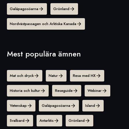
Galápagosöarna
Grönland
Nordvästpassagen och Arktiska Kanada
Mest populära ämnen
Mat och dryck
Natur
Resa med HX
Historia och kultur
Reseguide
Webinar
Vetenskap
Galápagosöarna
Island
Svalbard
Antarktis
Grönland