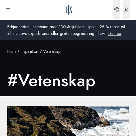
Boknin
Öppna meny
Erbjudanden i samband med 130-årsjubileet: Upp till 25 % rabatt på
all inclusive-expeditioner eller gratis uppgradering till svit.
Läs mer
Hem
Inspiration
Vetenskap
Global
Australien
#
Vetenskap
Storbritannien
USA
Tyskland
Schweiz
Sverige
Frankrike