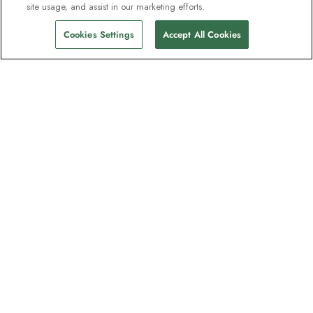
site usage, and assist in our marketing efforts.
Cookies Settings
Accept All Cookies
Nyhetsbrevet som utforskare
älskar
Gå med i en miljon prenumeranter –
registrera dig för destinationsguider,
erbjudanden och live webbinarier med
expeditionsexperter