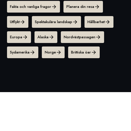
Fakta och vanliga fragor
Planera din resa
Utflykt
Spektakulära landskap
Hållbarhet
Europa
Alaska
Nordvästpassagen
Sydamerika
Norge
Brittiska öar