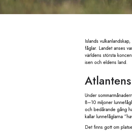
Islands vulkanlandskap,
fåglar. Landet anses va
världens största koncen
isen och eldens land.
Atlanten
Under sommarmånaderna b
8–10 miljoner lunnefågl
och bedårande gång har 
kallar lunnefåglarna ”h
Det finns gott om plats