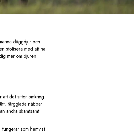
d marina däggdjur och
en stoltsera med att ha
 dig mer om djuren i
att det sitter omkring
äkt, färgglada näbbar
edan andra skämtsamt
a, fungerar som hemvist