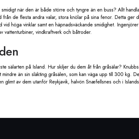
å smidigt när den är både större och tyngre än en buss? Allt handl
nad från de flesta andra valar, stora knölar på sina fenor. Detta ger 
nd vid höga vinklar samt en häpnadsväckande smidighet. Ingenjörer 
av vattenturbiner, vindkraftverk och båtroder.
aden
ste sälarten på Island. Hur skiljer du dem åt från gråsälar? Knubb
 mindre än sin släkting gråsälen, som kan väga upp till 300 kg. De
n glimt av dem utanför Reykjavik, halvön Snæfellsnes och i Islands 