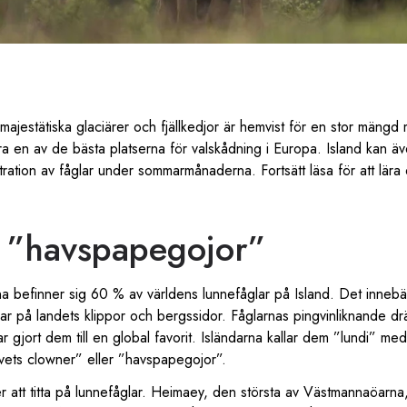
 majestätiska glaciärer och fjällkedjor är hemvist för en stor mäng
ra en av de bästa platserna för valskådning i Europa. Island kan äv
tration av fåglar under sommarmånaderna. Fortsätt läsa för att lära
s ”havspapegojor”
efinner sig 60 % av världens lunnefåglar på Island. Det innebär 
ar på landets klippor och bergssidor. Fåglarnas pingvinliknande dr
gjort dem till en global favorit. Isländarna kallar dem ”lundi” m
avets clowner” eller ”havspapegojor”.
er att titta på lunnefåglar. Heimaey, den största av Västmannaöarn