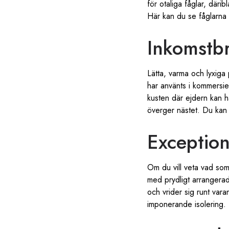
för otaliga fåglar, däri
Här kan du se fåglarna p
Inkomstbr
Lätta, varma och lyxiga
har använts i kommersiel
kusten där ejdern kan h
överger nästet. Du kan 
Exception
Om du vill veta vad som
med prydligt arrangerad
och vrider sig runt vara
imponerande isolering. 