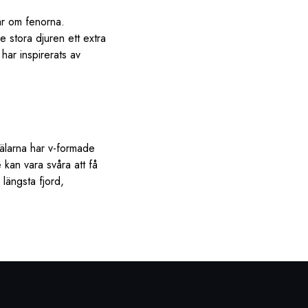
ar om fenorna.
de stora djuren ett extra
har inspirerats av
sälarna har v-formade
 kan vara svåra att få
längsta fjord,