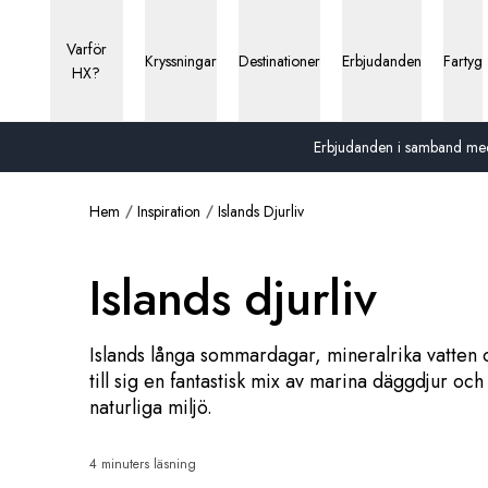
Varför
Kryssningar
Destinationer
Erbjudanden
Fartyg
HX?
Erbjudanden i samband med 13
Hem
Inspiration
Islands Djurliv
Islands djurliv
Islands långa sommardagar, mineralrika vatten 
till sig en fantastisk mix av marina däggdjur och
naturliga miljö.
4 minuters läsning