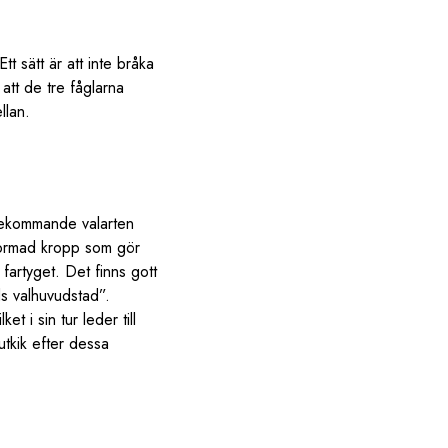
t sätt är att inte bråka
att de tre fåglarna
llan.
örekommande valarten
eformad kropp som gör
 fartyget. Det finns gott
ds valhuvudstad”.
t i sin tur leder till
utkik efter dessa