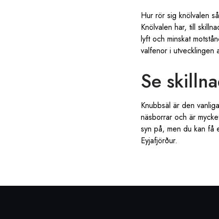
Hur rör sig knölvalen s
Knölvalen har, till skill
lyft och minskat motstå
valfenor i utvecklingen 
Se skilln
Knubbsäl är den vanliga
näsborrar och är mycket
syn på, men du kan få e
Eyjafjörður.