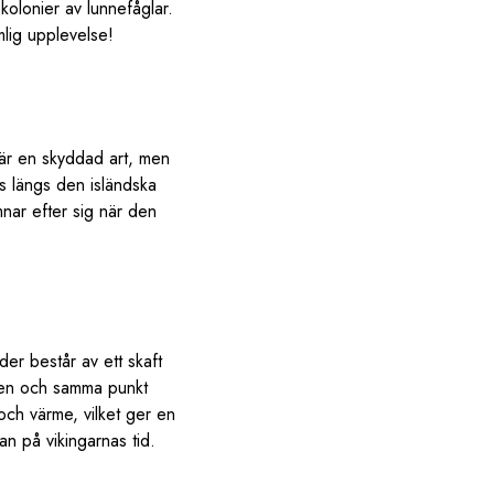
kolonier av lunnefåglar.
mlig upplevelse!
 är en skyddad art, men
us längs den isländska
nar efter sig när den
der består av ett skaft
n en och samma punkt
 och värme, vilket ger en
n på vikingarnas tid.