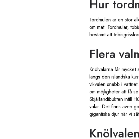
Hur tordm
Tordmulen är en stor alk
om mat. Tordmular, tobis
bestämt att tobisgrisslor
Flera val
Knölvalarna får mycket 
längs den isländska kus
vikvalen snabb i vattnet
om möjligheter att få se
Skjálfandibukten intill 
valar. Det finns även go
gigantiska djur när vi s
Knölvalen