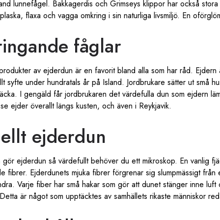
bland lunnefågel. Bakkagerdis och Grimseys klippor har också stora 
laska, flaxa och vagga omkring i sin naturliga livsmiljö. En oförglö
ingande fåglar
 produkter av ejderdun är en favorit bland alla som har råd. Ejdern
lt syfte under hundratals år på Island. Jordbrukare sätter ut små h
äcka. I gengäld får jordbrukaren det värdefulla dun som ejdern läm
se ejder överallt längs kusten, och även i Reykjavik.
ellt ejderdun
 gör ejderdun så värdefullt behöver du ett mikroskop. En vanlig fjä
e fibrer. Ejderdunets mjuka fibrer förgrenar sig slumpmässigt frå
ndra. Varje fiber har små hakar som gör att dunet stänger inne luft
Detta är något som upptäcktes av samhällets rikaste människor reda