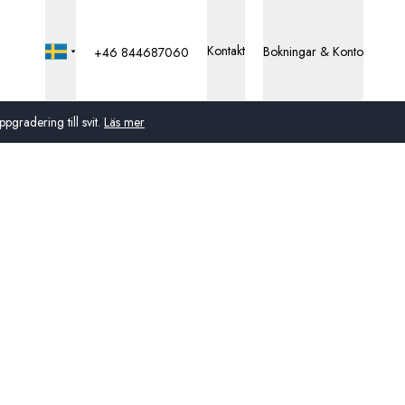
Kontakt
Bokningar & Konto
+46 844687060
pgradering till svit.
Läs mer
Global
Australien
Storbritannien
USA
Tyskland
Schweiz