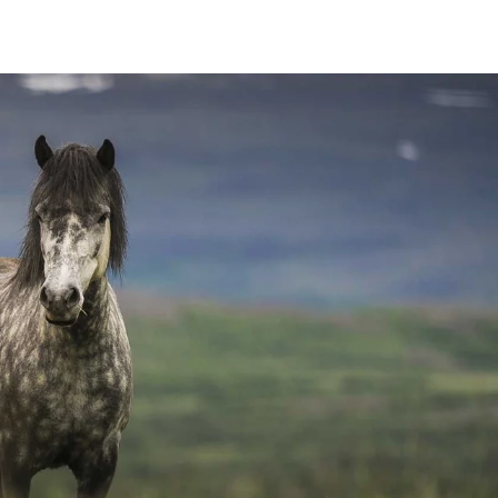
Frankrike
Sverige
Danmark
Norge