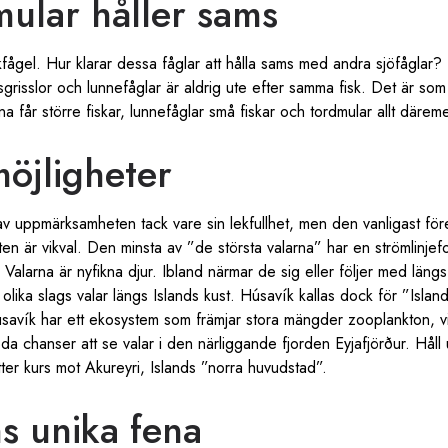
ular håller sams
fågel. Hur klarar dessa fåglar att hålla sams med andra sjöfåglar? Et
grisslor och lunnefåglar är aldrig ute efter samma fisk. Det är som 
na får större fiskar, lunnefåglar små fiskar och tordmular allt däreme
möjligheter
av uppmärksamheten tack vare sin lekfullhet, men den vanligast f
ten är vikval. Den minsta av ”de största valarna” har en strömlinj
. Valarna är nyfikna djur. Ibland närmar de sig eller följer med längs
 olika slags valar längs Islands kust. Húsavík kallas dock för ”Islan
Húsavík har ett ekosystem som främjar stora mängder zooplankton, vilke
da chanser att se valar i den närliggande fjorden Eyjafjörður. Håll 
ätter kurs mot Akureyri, Islands ”norra huvudstad”.
s unika fena