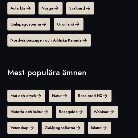
Antarktis
Norge
Svalbard
Galápagosöarna
Grönland
Nordvästpassagen och Arktiska Kanada
Mest populära ämnen
Mat och dryck
Natur
Resa med HX
Historia och kultur
Reseguide
Webinar
Vetenskap
Galápagosöarna
Island