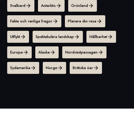
Svalbard
Antarktis
Grönland
Fakta och vanliga fragor
Planera din resa
Utflykt
Spektakulära landskap
Hållbarhet
Europa
Alaska
Nordvästpassagen
Sydamerika
Norge
Brittiska öar