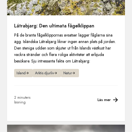
Látrabjarg: Den ultimata fågelklippan
På de branta fågelklippornas avsatser lägger fåglarna sina
ägg. Isländska Látrabjarg liknar ingen annan plats på jorden.
Den steniga udden som skjuter ut från Islands västkust har
vackra stränder och flera roliga aktiviteter att erbjuda
besökare. Sju intressanta fakta om Látrabjarg:
Island
Arktis djurliv
Natur
2 minuters
Läs mer
läsning