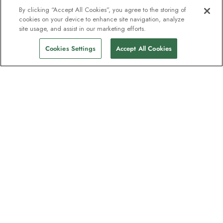
By clicking “Accept All Cookies”, you agree to the storing of
cookies on your device to enhance site navigation, analyze
site usage, and assist in our marketing efforts.
Cookies Settings
Accept All Cookies
Nyhetsbrevet som utforskare
älskar
Gå med i en miljon prenumeranter –
registrera dig för destinationsguider,
erbjudanden och live webbinarier med
expeditionsexperter