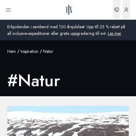
Boknin
Öppna meny
Erbjudanden i samband med 130-årsjubileet: Upp till 25 % rabatt på
all inclusive-expeditioner eller gratis uppgradering till svit.
Läs mer
Hem
Inspiration
Natur
Global
Australien
#
Natur
Storbritannien
USA
Tyskland
Schweiz
Sverige
Frankrike