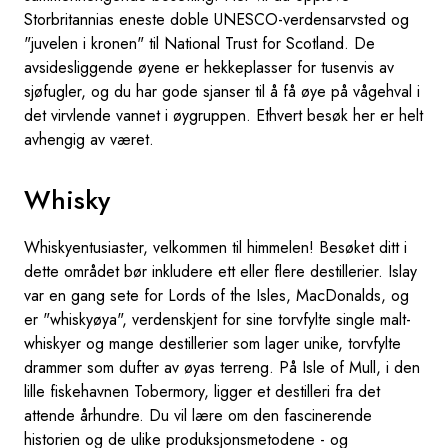
Storbritannias eneste doble UNESCO-verdensarvsted og
"juvelen i kronen" til National Trust for Scotland. De
avsidesliggende øyene er hekkeplasser for tusenvis av
sjøfugler, og du har gode sjanser til å få øye på vågehval i
det virvlende vannet i øygruppen. Ethvert besøk her er helt
avhengig av været.
Whisky
Whiskyentusiaster, velkommen til himmelen! Besøket ditt i
dette området bør inkludere ett eller flere destillerier. Islay
var en gang sete for Lords of the Isles, MacDonalds, og
er "whiskyøya", verdenskjent for sine torvfylte single malt-
whiskyer og mange destillerier som lager unike, torvfylte
drammer som dufter av øyas terreng. På Isle of Mull, i den
lille fiskehavnen Tobermory, ligger et destilleri fra det
attende århundre. Du vil lære om den fascinerende
historien og de ulike produksjonsmetodene - og