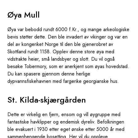
Øya Mull
Øya var bebodd rundt 6000 f.Kr., og mange arkeologiske
bevis støtter dette. Den ble invadert av vikinger og var en
del av kongeriket Norge til den ble gjenerobret av
Skottland rundt 1158. Opplev denne store øya med
vidstrakte heier, små landsbyer og slott. Du vil også
besøke Tobermory, som er anerkjent som øyas hovedstad.
Du kan spasere gjennom denne herlige
dypvannsfiskehavnen med fargerike georgianske hus.
St. Kilda-skjærgården
Dette er virkelig en fjern, ensom og vill øygruppe med
fantastiske havklipper og endemisk dyreliv. Befolkningen
ble evakuert i 1930 etter eget ønske etter 5000 år med
sammenhengende bosetting. Her vil du oppleve