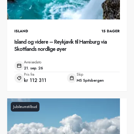
ISLAND
15
DAGER
Island og videre – Reykjavík til Hamburg via
Skottlands nordlige øyer
Avreisedato
21. sep. 26
Pris fra
Skip
kr 112 311
MS Spitsbergen
Jubileumstilbud