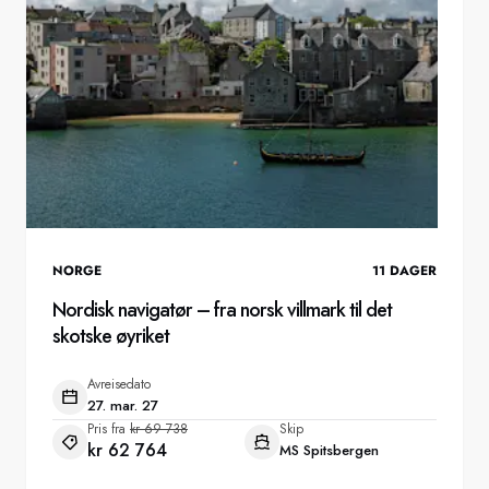
NORGE
11
DAGER
Nordisk navigatør – fra norsk villmark til det
skotske øyriket
Avreisedato
27. mar. 27
Pris fra
kr 69 738
Skip
kr 62 764
MS Spitsbergen