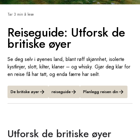
Sverige
Tar 3 min å lese
Reiseguide: Utforsk de
Danmark
britiske øyer
Norge
Se deg selv i øyenes land, blant røff skjønnhet, isolerte
kystlinjer, slott, kilter, klaner – og whisky. Gjør deg klar for
en reise få har tatt, og enda færre har seilt.
De britiske øyer
reiseguide
Planlegg reisen din
Utforsk de britiske øyer