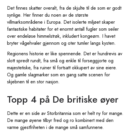
Det finnes skatter overalt, fra de skjulte til de som er godt
synlige. Her finner du noen av de største
villmarksområdene i Europa. Det isolerte miljøet skaper
fantastiske habitater for et enormt antall fugler som seiler
over endeløse himmelstrøk, inkludert kongeørn. I havet
bryter vågehvaler gjennom og oter tumler langs kysten.
Regionens historie er like spennende. Det er hundrevis av
slott spredt rundt, fra små og enkle til forseggjorte og
majestetiske, fra ruiner til fortsatt okkupert av sine eiere.
Og gamle slagmarker som en gang satte scenen for
skjebnen til en stor nasjon.
Topp 4 på De britiske øyer
Dette er en side av Storbritannia som er helt ny for mange.
De mange øyene tilbyr fred og ro kombinert med den
varme gjestfriheten i de mange små samfunnene.