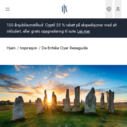
Bestilli
Åpne meny
130-årsjubileumstilbud: Opptil 25 % rabatt på ekspedisjoner med alt
inkludert, eller gratis oppgradering til suite.
Les mer
Hjem
Inspirasjon
De Britiske Oyer Reiseguide
Global
Australia
Storbritannia
USA
Tyskland
Sveits
Norge
Frankrike