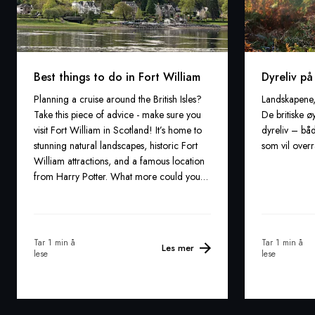
Best things to do in Fort William
Dyreliv på
Planning a cruise around the British Isles?
Landskapene,
Take this piece of advice - make sure you
De britiske øy
visit Fort William in Scotland! It’s home to
dyreliv – bå
stunning natural landscapes, historic Fort
som vil over
William attractions, and a famous location
from Harry Potter. What more could you
want from a visit to the Scottish Highlands?
Find out the answer to that question below...
Tar 1 min å
Tar 1 min å
Les mer
lese
lese