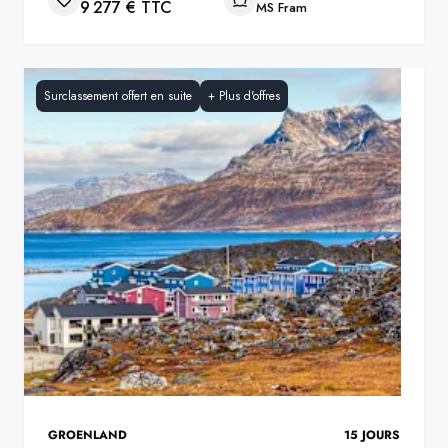
9 277 € TTC
MS Fram
Surclassement offert en suite
+
Plus d'offres
GROENLAND
15
JOURS