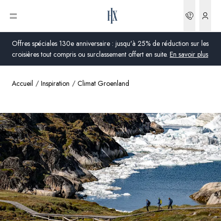
Réserva
Ouvrir le menu
Offres spéciales 130e anniversaire : jusqu'à 25% de réduction sur les
croisières tout compris ou surclassement offert en suite.
En savoir plus
Accueil
Inspiration
Climat Groenland
Global
Australie
Royaume-Uni
États-Unis
Allemagne
Suisse
France
France